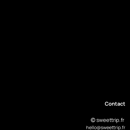
About
Événements
Contact
Revenir au blog
Contact
sweettrip.fr
hello@sweettrip.fr