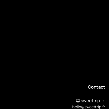
About
Événements
Contact
Revenir au blog
Contact
sweettrip.fr
hello@sweettrip.fr