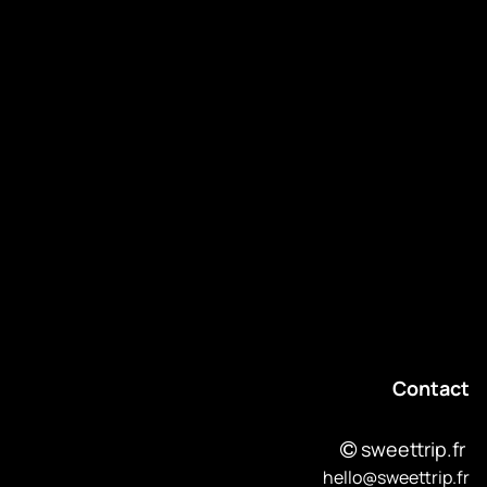
About
Événements
Contact
Revenir au blog
Contact
sweettrip.fr
hello@sweettrip.fr