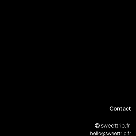
About
Événements
Contact
Revenir au blog
Contact
sweettrip.fr
hello@sweettrip.fr